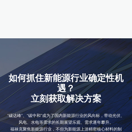
产品详情
产品详情
产品详情
产品详情
产品详情
产品详情
产品详情
如何抓住新能源行业确定性机
遇？
立刻获取解决方案
“碳达峰”、“碳中和”成为了国内新能源行业的风向标，带动光伏、
风电、水电等需求的长期展望乐观、需求逐年攀升。
福禄克聚焦新能源行业，不但为新能源上游精密核心材料的制