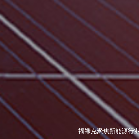
福禄克聚焦新能源行