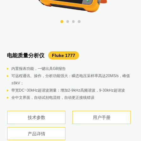
电气设备维护
电能质量分析仪
绝缘万用表
扫描成像仪
红外热像仪
测振仪
手持式示波表
自动压力校验仪
红外热像仪
便携式电能质量分析仪
压力校验器
蓄电池内阻分析仪
工业用手持式示波表
接地电阻测试仪
钳形电流表
钳形电流表
带有 HART 通讯的精密回路校验仪
毫安钳形表
过程万用表
电机驱动分析仪
铜缆认证分析仪
铜缆认证分析仪
智能链路通网络测试仪
测振仪
红外测温仪
Fluke 810
Fluke 802
1587 FC
MP系列
Fluke TiS75+
TiX580
Fluke 754
Fluke 376FC
Fluke 378FC
Fluke 773
Fluke 789
Compact 4.0
Fluke 190-204-III
Fluke 1777
Fluke 729 Pro
Fluke 1625-2 KIT
MDA-550 III
DSX2-5000 CH
DSX2-8000 CH
BT521
125B
Fluke 1748
LIQ-100 CH
Fluke 709H
在线式红外热像仪
RSE30H/60H
在线式声学成像仪
SV600
红外热成像仪
Ti480 PRO
声学成像仪
Fluke ii900
内置报表功能，一键出具GB报告
小巧轻便，方便手持）
薄膜专用响应波长，测量um级
384*288像素，提供优秀画质
除风力发电机之外旋转设备的振动测试
无需繁琐设置，自动捕获，查看分析复杂波形
自动生成和控制高达 7MPa（70 bar、1000psi）的压力。
640×480像素卓越成像质量
测量所有三相电压和电流以及零线电流：三相和零线电压导线及四个柔性
提供4-20毫安，0-10V信号，24V电源，HART压力变送器故障排查，校
主要测量值 – 电池内阻、直流和交流电压、直流和交流电流、纹波电压、
双输入数字示波表和万用表
三极和四极电位降（使用地桩）
iFlex 柔性电流探头将量程扩展到 2500 A ac
使用钳口测量电压和电流
0.01% 读数精度
无需“断开回路即可测量 4 至 20 mA 信号
24 V 回路电源
引导式测量利用图形化分步式电压和电流连接图，使变频驱动器的设置和
十秒钟的 Cat 6A 测试时间
支持最高Cat 8类网线测试
显示交换机信息，排除活动网络故障
四种测试模式，满足工业现场复杂的测试环境
均匀、连续在线监控，对异常温度实时报警
最高分辨率640×480，摆脱朦胧，看清轮廓
高灵敏度使泄漏无处遁形
可接镜头、多点及激光自动对焦速快速查找和发现热斑或电气设备的温度
可远程通讯、操作，分析功能强大：瞬态电压采样率高达20MS/s，峰值
一键提供1000V电压供绝缘测试
1024个线测量点，确保分辨mm级的薄膜缺陷
-20至550℃量程，适用于大多数设备维护及研发品管场合
对常见机械故障（轴承、失中、不平衡、松动）实现板载识别和定位，使
IP51防护等级，兼具兼顾耐用和精密
HART 通信能够实现 mA 输出调整，可调整至应用的值并对 HART压力变
LaserSharp自动对焦功能，数秒即可准确完成对焦
电流探头。
准。
频率和温度。
40 MHz 或 20 MHz 示波表频宽
四极土壤电阻率测试（使用地桩）
CAT IV 600 V, CAT III 1000 V
测试更快、更安全，采用 FieldSense™ 技术无需触碰带电电线
内置 HART 通讯用 250 Ω 可选电阻器
0.01 mA 分辨率和灵敏度
双显示大屏幕
连接变得比以往更容易
以图形方式显示故障源
以图形方式显示故障源
测量高达 10 千兆网络容量
高重复性，保证连续测试准确度
分扇区监控，快速定位不良位置
30Hz帧频，1.8Mb带宽视频输出，流畅观测体验，紧握细节变化
开放式API易于与现有系统集成
配备了一系列麦克风以扩大检查范围，快速准确地定位压缩空气系统中的
异常点，及时排除温度异常问题。
±8kV；
TrendIt™ 图表的 PI/DAR 定时比测试，迅速发现潮湿和污染绝缘问题
150HZ的扫描频率，可快速测量
带宽DC~30kHz超谐波测量：增加2-9kHz高频谐波，9-30kHz超谐波
维护工作专注于故障根源，减少计划外停机
多达4路，高达1000V独立隔离输入
送器进行压力零点修正。
专利技术IR-Fusion，红外可见光融合，观察更多测试细节
全面记录：可自动记录各种电能和电能质量变量，让您始终掌握测量趋
测量电压、电流 (mA)、RTD、热电偶、频率和电阻，以测试传感器、变
序列测量模式 – 电池组的自动或手动序列测试，无需在每次需要保存测量
Connect-and-View™ 触发实现简单易用，无需手动操作
选择性测试（使用地桩和 1 个钳口）
真有效值交流电压和电流测量，可对非线性信号进行精确测量
电能质量指示器显示设备或电源线是否有故障
直观的界面，Quick-Set 旋钮可快速设置，易于使用
测量 PLC 和控制系统模拟 I/O 的 mA 信号
mA 输出功能下提供 1200 ohm 的驱动能力
预设的测量配置根据所选的测试程序收集数据，无需进行复杂的配置
支持所有标准
支持所有标准
图形化布线图和长度测试
一键测量，6秒钟得到评估数值
生产数据的连续记录，方便回溯不良和工艺参数分析
专业软件搭配SDK，可以集成系统实现长期监测
7x24连续监测避免人工巡检造成的遗漏
空气、气体和真空泄漏，即使在嘈杂的环境中也是如此。
带宽DC~30kHz超谐波测量：增加2-9kHz高频谐波，9-30kHz超谐波
数据连续记录，回溯不良以及工艺参数分析
免调焦+手动对焦，远距离扫描大目标/近距离检测小目标，快速切换
通过总体振动等级，您可以直接从诊断屏幕快速评估机器总体运行状况
快速更换锂电池。
势。
送器和其他仪器。
值时按下按钮。
无桩测试（仅使用 2 个钳口）
只需更少的步骤即可完成 三相电压和电流测试
可显示 mA 测量值和 4 至 20 mA 量程百分比的双背光显示屏
带回路电源的HART模式，内置 250 ohm 电阻器
内置报告编写功能可轻松生成专业的调整前/调整后电机驱动器故障排除报
使用 LinkWare™ 管理软件创建专业的测试报告
使用 LinkWare™ 管理软件创建专业的测试报告
测试PoE 设备
100组数据存储，实时回看
7英寸LCD触摸屏上，SoundMap™ 与可见光图像重叠，以帮助快速找到
全中文界面，自动试别电流钳，自动更正接线错误
捕获下降、上升和中断事件：事件波形捕获和RMS事件曲线图以及日期、
输出/模拟电压、电流 (mA)、热电偶、RTD、频率、电阻和压力以校准变
全面记录 - 所有测量值在测试过程中自动捕捉，并可以在仪器上查看后再
告
泄漏位置。
技术参数
用户手册
技术参数
技术参数
技术参数
技术参数
技术参数
技术参数
技术参数
用户手册
用户手册
用户手册
用户手册
产品详情
用户手册
产品详情
技术参数
产品详情
时间戳和严重程度信息，帮助查出电能质量问题的潜在根源。
送器。
下载随时进行分析。
技术参数
产品手册
简单直观的界面使技术人员能够辨识泄漏的声频，从而过滤掉较大的背景
技术参数
技术参数
技术参数
技术参数
技术参数
技术参数
技术参数
技术参数
产品手册
产品手册
产品手册
技术参数
产品详情
产品详情
用户手册
用户手册
用户手册
用户手册
用户手册
用户手册
产品详情
产品详情
产品详情
产品详情
噪音。
技术参数
技术参数
用户手册
产品详情
产品详情
产品详情
产品详情
产品详情
产品详情
产品详情
产品详情
技术参数
技术参数
技术参数
用户手册
用户手册
用户手册
产品详情
产品详情
产品详情
产品详情
产品详情
产品详情
产品详情
技术参数
用户手册
产品详情
产品详情
产品详情