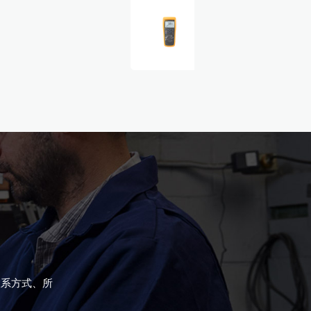
准
联系方式、所