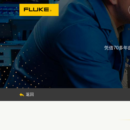
凭借70多
返回