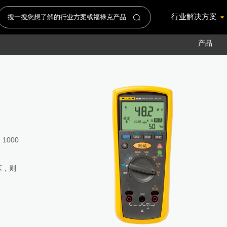
行业解决方案
产品
88A
080A
的高精
分析
合于动态
准确度
A高分辨
准铂电
准
传感器
间切换
钳，斜嘴
、钳形
 1000
采样率
风电行
要求
业。
波器
试套件
大测量电
使用
任检定
压，则
谐波，
业热电
事件
号分析
要求
错误