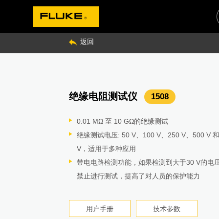
返回
多功能多产品校
绝缘电阻测试仪
高精度测温仪
八位半台式数字多用表
电能质量分析仪
在线式声学成像仪
高精度多路测温仪
手持示波器
高精度功率分析仪
铜缆认证分析仪
光纤认证测试仪
微安级漏电流钳表
小电流钳形表
钳形表
绝缘电阻测试仪
精密多路测温电桥
高精度多功能校准器
传统和小型金属固定点
示波器校准器
系列精密分流器
系列活塞式压力计
测温仪
环境测试温湿度
热敏风速仪
照度计
转速计
万用表
绝缘手动工具8件套
认证级光纤测试
319
54-II B
941
931
289
Fluke 190-504-III
923
Endurance 系列
342
9500B
1508
Fluke 1777
DSX2-8000 CH
CertiFiber® Pro
1535
A40B
971
OptiFiber® Pro
SV600
1586A
NORMA 5000
369 FC/CN
1594A/1595A
PG7000
IKST7
5730A
8558A/85
59XX系列
5522A/5502A/5
准器
仪
OTDR
0.01 MΩ 至 10 GΩ的绝缘测试
最高能测试3500度高温温度
电压测试提供八位半以上数表，并有超限报警
内置报表功能，一键出具GB报告
高灵敏度使泄漏无处遁形
配合福禄克标准温度计用于温度探头和传感器
即触即测，无需繁琐设置，自动捕获、查看和
用户可选的平均时间 — 15 ms～3600 s，适
支持最高Cat 8类网线测试
光纤损耗测试套件的认证时间极短
真有效值测量可保证复杂、非正弦波形测量的
最高1mA分辨率
独特的40A小量程、高准确度电流测试，0.01
最高2500V测试电压，500GΩ测试量程
年绝对电阻准确度：4ppm (1mK)
性能稳定，直流电压不确定度可达3.5ppm
传统型固定点主要用于复现国际温标，分度标
有源信号头保证信号实现示波器全功能自动校
包含14个低电感同轴分流器
直流电压量程1500V，专为光伏、风电设计
实验室级高精准度（±[0.05% + 0.3°C]）
温度范围：-20 °C 至 60 °C（-4°F 至 140 °F）
传感器和表体无线分体式设计，最远可以距离
测量单位可在勒克斯（LUX）和尺烛光（FC）
接触式和非接触式测量模式轻松切换
趋势记录，报告输出
3 把一字头螺丝刀，2 把十字头螺丝刀，尖嘴
高性价比的电学仪器校准方案，可校准万用表
绝缘测试电压: 50 V、100 V、250 V、500 V 和
精度高，长期使用稳定性好
容量测试自带时间戳功能，可记录充放电时间
可远程通讯、操作，分析功能强大：瞬态电压
开放式API易于与现有系统集成
度校准，也可做温度分布测试，应用于光伏和
兼具便携、坚固耐用和台式示波器的精密性
测量
以图形方式显示故障源
符合 ANSI/TIA 和 ISO/IEC 环型通量的合规性
61 mm 钳夹开口
小钳头设计，适合测量密集的排线
率,1.6%高精度测量
自动极化指数（PI）/介电吸收比（DAR）
测量速度达1秒/次
大电流输出可扩展至120A
阻温度计、标准热电偶等高准确度温度计
可按需将校准方案从600 MHz升级至6 GHz
适用于0.1mA至100A的大范围电流精密测量
集成功率测量功能，事半功倍
宽测温量程（-200 °C 至 1372 °C）
相对温度：5 % 至 95 %
30m，不再受电缆线的羁绊与束缚
机身小巧，便于携带
不同的测速头和转速适应不同的测量场合
20000字读数
钳，钢丝钳卷式工具袋
自动设置可检测光纤特性并设置测量参数
表、电能质量分析仪等，应用于光伏和风电行
V，适用于多种应用
提供趋势分析功能
高达20MS/s，峰值±8kV；
7x24连续监测避免人工巡检造成的遗漏
业。
软件加持，可远程控制，用软件查看分析数据
FFT 分析、矢量图、记录仪功能，以及数字示
支持所有标准
确保所有的作业正确、高效地完成光纤损耗测
最高分辨率为 1 μA，最小量程低至3mA（最
机身小巧轻便，容易携带
钳头纤薄，体型轻便，更加易于在狭窄空间内
自动放电，保证安全
比率准确度达0.06ppm
原器校准仅需约一个小时
小型固定点装置使用方便、性价比高，可以胜
6.0 GHz 的稳幅正弦波
适用于直流电流到100kHz的交流电流测量
CAT III 1500V安全等级，支持数据
可兼容J、K、E、T、N、R、S七种类型热电偶
测量露点和湿球温度
风速测量量程:0.2m/s-20m/s，分辨率0.01m/s
可选的自动或手动量程
机身小巧，易于手持
0.025%高精度
均由铬钼钒 (CMV) 钢制成
手动专家模式支持对自动设置进行简单调整
带电电路检测功能，如果检测到大于30 V的电
带宽DC~30kHz超谐波测量：增加2-9kHz高频
四路独立的浮动隔离输入，高达 1000 V
（DSO）模式
使用 LinkWare™ 管理软件创建专业的测试报告
的认证时间极短
流为 60 A）
可以测量诸如电机和照明等设备的启动电流
全中文操作界面，专为中国用户设计
内置恒温参考电阻
校准边界保障技术
各种温度传感器，包括二等铂电阻温度计、工
25 ps 的快沿脉冲
1kHz时的相移小于0.003º
99 个记录存储容量
可测量风速、风量、温度，支持大气压的设定
小信号测试
德国制造，德国VDE认证
可自动识别连接器、熔接头、折弯和分光器等
技术参数
产品详情
禁止进行测试，提高了对人员的保护能力
9-30kHz超谐波
341 kHz 或 1 MHz 采样率，可进行详尽的信
符合 ANSI/TIA 和 ISO/IEC 环型通量的合规性
阻/热电偶等
产品详情
产品详情
技术参数
产品详情
用户手册
技术参数
技术参数
技术参数
技术参数
产品手册
技术参数
产品详情
用户手册
用户手册
用户手册
全中文界面，自动试别电流钳，自动更正接线
技术参数
产品手册
用户手册
用户手册
用户手册
用户手册
用户手册
用户手册
用户手册
技术参数
技术参数
用户手册
用户手册
用户手册
产品详情
技术参数
技术参数
技术参数
技术参数
产品详情
产品详情
用户手册
用户手册
立即购买
立即购买
产品手册
产品详情
产品详情
立即购买
立即购买
立即购买
立即购买
产品详情
产品详情
产品详情
产品详情
用户手册
技术参数
产品手册
产品详情
技术参数
用户手册
产品详情
产品详情
立即购买
立即购买
立即购买
产品详情
立即购买
立即购买
产品详情
产品详情
产品详情
产品详情
产品详情
产品详情
产品详情