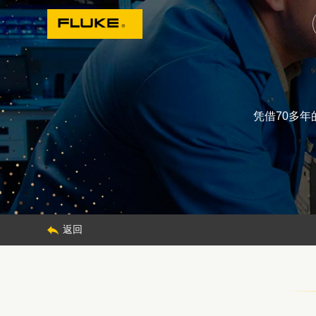
凭借70多
返回