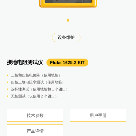
数据采集和温度测试校准
温度设备运维测量和校准
低温温度设备设备校准
电气设备巡检维护
电气设备巡检维护
电气设备巡检维护
电气设备巡检维护
温度设备运维校准
电气设备巡检维护
过程校准与测量
过程校准与测量
过程校准与测量
过程校准与测量
过程校准与测量
过程校准与测量
光纤网络维护
光纤网络维护
设备维护
设备维护
设备维护
设备维护
设备维护
设备维护
设备维护
环境测试
设备维护
设备维护
过程成像
泄漏检测
炉温测试
设备维护
接地电阻测试仪
绝缘万用表
电能质量分析仪
声学成像仪
高精度多路测温仪
压力校验器
蓄电池内阻分析仪
钳形电流表
压力校验仪
智能数字压力校验仪
毫安钳形表
过程万用表
振动点检仪
空气尘埃粒子计数器
电机驱动分析仪
电缆路径探测仪
饮料包装薄膜热成像系统
光纤认证测试模块
认证级光纤测试模块
微安级漏电流钳表
钳形表
绝缘电阻测试仪
绝缘电阻测试仪
毫安级过程钳型表
手持式参考测温仪
手持式干式炉
低温干体炉/计量炉
测温仪
319
62max
1587 FC
Fluke ii900
Fluke 754
Fluke 377FC
Fluke 718
Fluke 773
Fluke 789
Fluke 805
9100S/9102S
Fluke 1625-2 KIT
Fluke 1777
MDA-550 III
UAT-620
1535
1508
1586A
BT521
CFP-Q-ADD
369 FC/CN
771
1523/1524
9190A
Fluke 730系列
Fluke 985
OFP-Q-ADD OTDR
EC150
在线式声学成像仪
食品温度跟踪仪
SV600
Datapaq Food Tracker
红外热成像仪
Ti480 PRO
三极和四极电位降（使用地桩）
小巧轻便，方便手持）
内置报表功能，一键出具GB报告
配备了一系列麦克风以扩大检查范围，快速准确地定位压缩空气系统中的
配合福禄克标准温度计用于温度探头和传感器的高精度校准，也可做温度
提供4-20毫安，0-10V信号，24V电源，HART压力变送器故障排查，校
主要测量值 – 电池内阻、直流和交流电压、直流和交流电流、纹波电压、
使用钳口测量电压和电流
压力校验仪具压力源和毫安测量，几乎可以校准和维护所有压力设备
压力测量范围 ± 10 inH2O/2.5kPa - 10000 psi/69Mpa
无需“断开回路即可测量 4 至 20 mA 信号
24 V 回路电源
创新性的传感器设计，可将因倾斜或按力引起的测量偏差程度小。
具备 6 个通道，粒径范围为 0.3 - 10.0 µm：即使是要求 ISO Class 5 – 9
引导式测量利用图形化分步式电压和电流连接图，使变频驱动器的设置和
多种探测模式，可用于在各种应用中定位和跟踪带电和不带电的缆线或管
时热成像技术适用于连续或离散的工艺过程。
光纤损耗测试套件的认证时间极短
自动设置可检测光纤特性并设置测量参数
真有效值测量可保证复杂、非正弦波形测量的准确度
独特的40A小量程、高准确度电流测试，0.01A高分辨率,1.6%高精度测量
最高2500V测试电压，500GΩ测试量程
0.01 MΩ 至 10 GΩ的绝缘测试
0.01 mA 分辨率和灵敏度
铂电阻 ±0.011 °C
温度范围从 – 10 °C 到 375 °C
量程：-95至140℃
防尘和防水：IP54 级防尘和防水
高灵敏度使泄漏无处遁形
可靠且准确的HACCP温度测绘系统用以苛刻的食品加工应用。
可接镜头、多点及激光自动对焦速快速查找和发现热斑或电气设备的温度
四极土壤电阻率测试（使用地桩）
一键提供1000V电压供绝缘测试
可远程通讯、操作，分析功能强大：瞬态电压采样率高达20MS/s，峰值
空气、气体和真空泄漏，即使在嘈杂的环境中也是如此。
分布测试，应用于光伏和风电行业。
准。
频率和温度。
测试更快、更安全，采用 FieldSense™ 技术无需触碰带电电线
意外暴露于液体时，内置泵极易清洗，因而降低了总拥有成本和维修费
四个绝压量程15PSIA（103kPa），30PSIA （207kPa），
0.01 mA 分辨率和灵敏度
双显示大屏幕
无论频率高低，均可提供高质量的测量数据
认证的重要区域，也可进行精确测量
连接变得比以往更容易
道
内置线激光器，可快速对准目标，进而降低安装成本。
符合 ANSI/TIA 和 ISO/IEC 环型通量的合规性要求
手动专家模式支持对自动设置进行简单调整
61 mm 钳夹开口
钳头纤薄，体型轻便，更加易于在狭窄空间内使用
自动极化指数（PI）/介电吸收比（DAR）
绝缘测试电压: 50 V、100 V、250 V、500 V 和 1000 V，适用于多种应用
无需"断开回路即可测量 4 至 20 mA 信号
热电偶±0.24 °C（J、K、L、M 型）
0 °C 时的准确度达 ± 0.25 °C，稳定性达 ± 0.05 °C
稳定性：±0.015°C
坚固耐用：经过 3 米跌落测试
开放式API易于与现有系统集成
数据记录器(6或8通道)，IP67防水等级。
异常点，及时排除温度异常问题。
选择性测试（使用地桩和 1 个钳口）
TrendIt™ 图表的 PI/DAR 定时比测试，迅速发现潮湿和污染绝缘问题
±8kV；
7英寸LCD触摸屏上，SoundMap™ 与可见光图像重叠，以帮助快速找到
测量电压、电流 (mA)、RTD、热电偶、频率和电阻，以测试传感器、变
序列测量模式 – 电池组的自动或手动序列测试，无需在每次需要保存测量
只需更少的步骤即可完成 三相电压和电流测试
用，同时还允许在工作现场维修泵
100PSIA（690kPa），300PSIA （2Mpa）
测量 PLC 和控制系统模拟 I/O 的 mA 信号
mA 输出功能下提供 1200 ohm 的驱动能力
用四级刻度表示通频振动和轴承状况问题的严重度
3.5 QVGC 大型彩色显示屏：简易导航，且可通过直观图标和大字体选项
预设的测量配置根据所选的测试程序收集数据，无需进行复杂的配置
简单直观的发射器可根据所连接的附件自动选择正确的定位功能，并且可
确保产品合规生产进而提升品质。
确保所有的作业正确、高效地完成
可自动识别连接器、熔接头、折弯和分光器等事件
最高分辨率为 1 μA，最小量程低至3mA（最大测量电流为 60 A）
可以测量诸如电机和照明等设备的启动电流
自动放电，保证安全
带电电路检测功能，如果检测到大于30 V的电压，则禁止进行测试，提高
测量 PLC 和控制系统模拟 I/O 的 mA 信号
热敏电阻：±0.002 °C
RS-232接口及串口线
冷却时间快
符合人机工程学设计：完全经过重新设计，手持更自然舒适
7x24连续监测避免人工巡检造成的遗漏
需要下载前可储存高达8次运行的数据。
无桩测试（仅使用 2 个钳口）
带宽DC~30kHz超谐波测量：增加2-9kHz高频谐波，9-30kHz超谐波
泄漏位置。
送器和其他仪器。
值时按下按钮。
压力校验仪错误率计算功能使得工作人员在工作现场就能快速做出合格/失
压力测量精度0.05% 满量程，可选精度0.02% 满量程
可显示 mA 测量值和 4 至 20 mA 量程百分比的双背光显示屏
带回路电源的HART模式，内置 250 ohm 电阻器
进行查看
内置报告编写功能可轻松生成专业的调整前/调整后电机驱动器故障排除报
自定义8 KHz或33 KHz测试频率
全中文操作界面，专为中国用户设计
了对人员的保护能力
完整的隔热箱选件，适合不同的工艺过程需求。
产品详情
全中文界面，自动试别电流钳，自动更正接线错误
简单直观的界面使技术人员能够辨识泄漏的声频，从而过滤掉较大的背景
输出/模拟电压、电流 (mA)、热电偶、RTD、频率、电阻和压力以校准变
全面记录 - 所有测量值在测试过程中自动捕捉，并可以在仪器上查看后再
败的决定
IP 防护等级：IP54
存储记录达 10000 条： 可快速获取历史数据
告
接收器配有高对比度显示屏，可在强烈的阳光下清晰查看，并且具有自动
功能强大且易于使用的Insight™分析软件含过程致死率计算。
技术参数
用户手册
产品技术参数
技术参数
技术参数
技术参数
产品手册
产品手册
用户手册
用户手册
用户手册
技术参数
用户手册
用户手册
技术参数
用户手册
产品手册
用户手册
产品详情
产品详情
产品详情
技术参数
技术参数
技术参数
用户手册
产品详情
技术参数
用户手册
噪音。
送器。
下载随时进行分析。
背光功能，适用于昏暗环境
技术参数
产品手册
可互换的热电偶适用于各种产品。
技术参数
技术参数
技术参数
用户手册
用户手册
用户手册
用户手册
用户手册
技术参数
技术参数
技术参数
技术参数
技术参数
技术参数
技术参数
用户手册
用户手册
用户手册
用户手册
产品详情
产品详情
产品详情
产品详情
产品详情
立即购买
立即购买
立即购买
产品详情
产品详情
立即购买
产品详情
产品详情
产品详情
产品详情
产品详情
技术参数
技术参数
技术参数
技术参数
用户手册
用户手册
用户手册
用户手册
产品详情
产品详情
产品详情
立即购买
立即购买
产品详情
产品详情
技术参数
产品详情