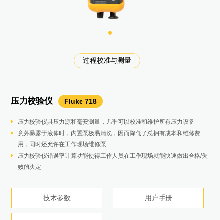
电气设备研发测试和校准
数据采集和温度测试校准
电气设备运维校准
过程校准与测量
过程校准与测量
过程校准与测量
过程校准与测量
过程校准与测量
过程校准与测量
过程校准与测量
过程校准与测量
电气设备维护
机械设备维护
机械设备维护
电气设备维护
电气设备维护
电气设备维护
电气设备维护
电气设备维护
电气设备维护
电气设备维护
机械设备维护
电气设备维护
电气设备维护
电气设备维护
电气设备维护
铜缆网络维护
环境测试
光纤端面检测
泄漏检测
电气设备维护
压力校验仪
八位半台式数字多用表
声学成像仪
测振仪
激光轴对中仪
手持式示波表
自动压力校验仪
压力模块
多功能多产品校准器
高精度多路测温仪
压力校验器
蓄电池内阻分析仪
工业用手持式示波表
绝缘电阻测试仪
接地电阻测试仪
电能质量分析仪
钳形电流表
智能数字压力校验仪
毫安钳形表
振动点检仪
空气尘埃粒子计数器
功率分析仪
轻便型红外热像仪
电机驱动分析仪
电缆路径探测仪
铜缆认证分析仪
气压测试泵
液压测试泵
Fluke 810
Fluke 750P
Fluke 718
Fluke ii900
Fluke 754
Fluke 377FC
Fluke 773
Fluke 805
NORMA 4000
Fluke 700PTP-1
Fluke 700HTP-2
Fluke 830
Fluke 190-204-III
Fluke 729 Pro
Fluke 1555KIT
Fluke 1625-2 KIT
Fluke 1775
MDA-550 III
UAT-620
DSX2-8000 CH
1586A
BT521
Fluke VT06
5522A/5502A/5080A
125B
Fluke 730系列
Fluke 985
8558A/8588A
光纤检测视频探头套包
FI-1000-KIT
在线式声学成像仪
SV600
红外热成像仪
Ti480 PRO
压力校验仪具压力源和毫安测量，几乎可以校准和维护所有压力设备
电压测试提供八位半以上数表，并有超限报警
配备了一系列麦克风以扩大检查范围，快速准确地定位压缩空气系统中的
除风力发电机之外旋转设备的振动测试
单一激光测量技术：意味着反向间隙错误减少，进而达到更好的数据准确
无需繁琐设置，自动捕获，查看分析复杂波形
自动生成和控制高达 7MPa（70 bar、1000psi）的压力。
提供4-20毫安，0-10V信号，24V电源，HART压力变送器故障排查，校准
高性价比的电学仪器校准方案，可校准万用表、钳形表、电能质量分析仪
配合福禄克标准温度计用于温度探头和传感器的高精度校准，也可做温度
提供4-20毫安，0-10V信号，24V电源，HART压力变送器故障排查，校
主要测量值 – 电池内阻、直流和交流电压、直流和交流电流、纹波电压、
双输入数字示波表和万用表
测试电压高达10kV，适合所有应用
三极和四极电位降（使用地桩）
内置报表功能，一键出具GB报告
使用钳口测量电压和电流
压力测量范围 ± 10 inH2O/2.5kPa - 10000 psi/69Mpa
无需“断开回路即可测量 4 至 20 mA 信号
创新性的传感器设计，可将因倾斜或按力引起的测量偏差程度小。
具备 6 个通道，粒径范围为 0.3 - 10.0 µm：即使是要求 ISO Class 5 – 9
1～3 个功率模块，5.7″/144 mm 彩色显示屏
120 x 90 分辨率，辨析更多细节
引导式测量利用图形化分步式电压和电流连接图，使变频驱动器的设置和
多种探测模式，可用于在各种应用中定位和跟踪带电和不带电的缆线或管
支持最高Cat 8类网线测试
手动气压泵，可提供高达 600 psi (40 bar) 的压力
手动液压泵，可提供高达 10000 psi (690 bar) 的压力
自动通过/失败光纤连接器端面认证
高灵敏度使泄漏无处遁形
可接镜头、多点及激光自动对焦速快速查找和发现热斑或电气设备的温度
意外暴露于液体时，内置泵极易清洗，因而降低了总拥有成本和维修费
容量测试自带时间戳功能，可记录充放电时间
空气、气体和真空泄漏，即使在嘈杂的环境中也是如此。
对常见机械故障（轴承、失中、不平衡、松动）实现板载识别和定位，使
性
IP51防护等级，兼具兼顾耐用和精密
HART 通信能够实现 mA 输出调整，可调整至应用的值并对 HART压力变
等，应用于光伏和风电行业。
分布测试，应用于光伏和风电行业。
准。
频率和温度。
40 MHz 或 20 MHz 示波表频宽
可测量高达 2TΩ 的电阻
四极土壤电阻率测试（使用地桩）
可远程通讯、操作，分析功能强大：瞬态电压采样率高达20MS/s，峰值
测试更快、更安全，采用 FieldSense™ 技术无需触碰带电电线
四个绝压量程15PSIA（103kPa），30PSIA （207kPa），
0.01 mA 分辨率和灵敏度
无论频率高低，均可提供高质量的测量数据
认证的重要区域，也可进行精确测量
谐波分析、FFT 分析、示波器模式、矢量图、记录仪功能
-20℃ - 400℃ 测温宽量程
连接变得比以往更容易
道
以图形方式显示故障源
无需拆卸即可方便地对泵进行清洗
使用蒸馏水或基于矿物的液压油作为高压输入
认证流程中保存光纤连接器端面视
开放式API易于与现有系统集成
异常点，及时排除温度异常问题。
用，同时还允许在工作现场维修泵
提供趋势分析功能
7英寸LCD触摸屏上，SoundMap™ 与可见光图像重叠，以帮助快速找到
维护工作专注于故障根源，减少计划外停机
直观的引导式用户界面：轻松完成机器对中
多达4路，高达1000V独立隔离输入
送器进行压力零点修正。
测量电压、电流 (mA)、RTD、热电偶、频率和电阻，以测试传感器、变
序列测量模式 – 电池组的自动或手动序列测试，无需在每次需要保存测量
Connect-and-View™ 触发实现简单易用，无需手动操作
CAT III 1000 V, CAT IV 600 V 安全等级
选择性测试（使用地桩和 1 个钳口）
±8kV；
只需更少的步骤即可完成 三相电压和电流测试
100PSIA（690kPa），300PSIA （2Mpa）
测量 PLC 和控制系统模拟 I/O 的 mA 信号
用四级刻度表示通频振动和轴承状况问题的严重度
3.5 QVGC 大型彩色显示屏：简易导航，且可通过直观图标和大字体选项
Fluke NormaView PC 软件，以及 4 MB RAM 数据存储器
IP65防尘防水，2m防摔，无惧严酷工业环境
预设的测量配置根据所选的测试程序收集数据，无需进行复杂的配置
简单直观的发射器可根据所连接的附件自动选择正确的定位功能，并且可
支持所有标准
可将微调旋钮用作一个独立的低压力校准源
集成压力调节微调旋钮，用于精细的压力调节
符合工业标准 - IEC 61300-3-35
7x24连续监测避免人工巡检造成的遗漏
技术参数
产品手册
压力校验仪错误率计算功能使得工作人员在工作现场就能快速做出合格/失
泄漏位置。
通过总体振动等级，您可以直接从诊断屏幕快速评估机器总体运行状况
罗盘测量模式：使用有效的电子倾斜计实现灵活、可靠和可重复的测量
快速更换锂电池。
送器和其他仪器。
值时按下按钮。
无桩测试（仅使用 2 个钳口）
带宽DC~30kHz超谐波测量：增加2-9kHz高频谐波，9-30kHz超谐波
压力测量精度0.05% 满量程，可选精度0.02% 满量程
可显示 mA 测量值和 4 至 20 mA 量程百分比的双背光显示屏
进行查看
自带激光瞄准点，快速定位被测目标
内置报告编写功能可轻松生成专业的调整前/调整后电机驱动器故障排除报
自定义8 KHz或33 KHz测试频率
使用 LinkWare™ 管理软件创建专业的测试报告
可搭配 750系列压力模块或730系列压力表
可搭配 750系列压力模块或730系列压力表
产品详情
产品详情
败的决定
简单直观的界面使技术人员能够辨识泄漏的声频，从而过滤掉较大的背景
输出/模拟电压、电流 (mA)、热电偶、RTD、频率、电阻和压力以校准变
全面记录 - 所有测量值在测试过程中自动捕捉，并可以在仪器上查看后再
全中文界面，自动试别电流钳，自动更正接线错误
IP 防护等级：IP54
存储记录达 10000 条： 可快速获取历史数据
2小时快充，8小时续航
告
接收器配有高对比度显示屏，可在强烈的阳光下清晰查看，并且具有自动
技术参数
用户手册
产品详情
技术参数
技术参数
技术参数
技术参数
技术参数
技术参数
用户手册
用户手册
用户手册
产品手册
用户手册
用户手册
产品手册
产品详情
产品详情
噪音。
送器。
下载随时进行分析。
背光功能，适用于昏暗环境
技术参数
产品手册
技术参数
技术参数
技术参数
技术参数
技术参数
产品手册
产品详情
产品详情
用户手册
用户手册
用户手册
用户手册
用户手册
产品详情
技术参数
技术参数
技术参数
技术参数
技术参数
技术参数
用户手册
用户手册
用户手册
用户手册
用户手册
产品详情
产品详情
产品详情
产品详情
产品详情
产品详情
产品详情
产品详情
产品详情
技术参数
技术参数
技术参数
技术参数
用户手册
用户手册
用户手册
用户手册
产品详情
产品详情
产品详情
产品详情
产品详情