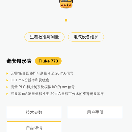
电气设备运维和校准
电气设备运检
机械设备维护
机械设备维护
过程校准与测量
电气设备维护
数字多用表校准
电气设备维护
电气设备运检
过程控制
过程监控
电气设备研发测试和校准
锂电池生产工艺测试
光伏专用电气测试
光伏专用电气测试
锂电池真空干燥
温度传感器校准
过程校准与测量
过程校准与测量
电气设备维护
电气设备运检
电气设备维护
电气设备维护
电气设备维护
充放电测试
过程成像
光伏专用电气测试
风电机械设备维护
风电机械设备维护
红外及声学运检
电气设备研发测试校准
高温测量
设备检测
电气设备运检
电气设备维护
电气设备维护
充放电测试
局放检测
设备检测
高温测量
电气设备维护
红外及声学运检
设备检测
便携式红外温度校准器
9132&9133
毫安钳形表
绝缘万用表
蓄电池内阻分析仪
高精度电池测试仪
记录仪
高精度测温仪
数据采集器
高级多产品校准器
便携式校准恒温槽
八位半台式数字多用表
在线式红外测温仪
扫描成像仪
功率分析仪
电能质量分析仪
1500V 钳形表
红外热像仪
彩色数字示波表
太阳光辐照度计
声学成像仪
测振仪
激光轴对中仪
手持式示波表
自动压力校验仪
压力模块
红外热像仪
多功能多产品校准器
DP5
Fluke 810
Fluke 750P
Fluke 773
1587 FC
2638A
MP系列
Norma 6000 系列
Fluke TiS75+
Fluke ii900
TiX580
Endurance 系列
Fluke 830
Fluke 190-204-III
Fluke 393 FC
Fluke 1777
Fluke 190-202-III
Fluke IRR1 SOL
Fluke 729 Pro
BT510
BT5300
5522A
7109A
MI3
5522A/5502A/5080A
8558A/8588A
在线式声学成像仪
点温仪
SV600
T40系列
结构紧凑易携带，适合校准红外点温仪等（– 30°C ~500°C），应用于风
红外热成像仪
热像仪
Ti480 PRO
ThermoView TV40
电行业。
无需“断开回路即可测量 4 至 20 mA 信号
小巧轻便，方便手持）
同时测量电池内阻和电压
提供OCV/ACR/壳体电压检测三合一方案
配备专用隔热保护箱，可与产品一起放入腔体
最高能测试3500度高温温度
根据国家计量规范JJF1101-2019，环境实验箱中的温度分布需要做可靠
可校准六位半以下数字多用表
性能稳定、精度高且易携带
电压测试提供八位半以上数表，并有超限报警
均匀、连续在线监控，对异常温度实时报警
薄膜专用响应波长，测量um级
双机互联：保证从输入至输出、直流到交流的全覆盖，可扩展至8 通道
内置报表功能，一键出具GB报告
直流电压量程1500V，专为光伏、风电设计
384*288像素，提供优秀画质
即触即测，无需繁琐设置，自动捕获、查看和分析
测量太阳光辐照度，环境和光伏组件温度，阵列方向和倾斜角度。
配备了一系列麦克风以扩大检查范围，快速准确地定位压缩空气系统中的
除风力发电机之外旋转设备的振动测试
单一激光测量技术：意味着反向间隙错误减少，进而达到更好的数据准确
无需繁琐设置，自动捕获，查看分析复杂波形
自动生成和控制高达 7MPa（70 bar、1000psi）的压力。
提供4-20毫安，0-10V信号，24V电源，HART压力变送器故障排查，校准
640×480像素卓越成像质量
高性价比的电学仪器校准方案，可校准万用表、钳形表、电能质量分析仪
高灵敏度使泄漏无处遁形
薄膜专用响应波长，测量um级
57 mm（2.25 英寸）的大型黑体目标。
可接镜头、多点及激光自动对焦速快速查找和发现热斑或电气设备的温度
全方位、全天候不间断监测
0.01 mA 分辨率和灵敏度
一键提供1000V电压供绝缘测试
自定义测试放电电压，可用于测量容量损失
带载能力大，测试速度快
经历并记录整个工艺过程中的温度变化，及烘箱内的温度均匀性
精度高，长期使用稳定性好
性测试，使用Fluke 2638A数据采集器可以实现这一需求
可输出高精度高稳定性的电压和电流
温度范围 -25°C 至 140°C
容量测试自带时间戳功能，可记录充放电时间
分扇区监控，快速定位不良位置
1024个线测量点，确保分辨mm级的薄膜缺陷
便携设计：减轻50%重量，续航高达10小时
可远程通讯、操作，分析功能强大：瞬态电压采样率高达20MS/s，峰值
集成功率测量功能，事半功倍
-20至550℃量程，适用于大多数设备维护及研发品管场合
兼具便携、坚固耐用和台式示波器的精密性
根据IEC 62446-1标准，进行瞬时测量以确定每平方米太阳辐照的瓦特
空气、气体和真空泄漏，即使在嘈杂的环境中也是如此。
对常见机械故障（轴承、失中、不平衡、松动）实现板载识别和定位，使
性
IP51防护等级，兼具兼顾耐用和精密
HART 通信能够实现 mA 输出调整，可调整至应用的值并对 HART压力变
LaserSharp自动对焦功能，数秒即可准确完成对焦
等，应用于光伏和风电行业。
开放式API易于与现有系统集成
1024个线测量点，确保分辨mm级的薄膜缺陷
用于接触温度测量的 RTD 参考井。
异常点，及时排除温度异常问题。
多台组网实现一体化管理
测量 PLC 和控制系统模拟 I/O 的 mA 信号
TrendIt™ 图表的 PI/DAR 定时比测试，迅速发现潮湿和污染绝缘问题
纹波电压测试
稳定性高
保证整个烘箱都处在最佳的工艺温度范围内。
配合7109A便携式校准恒温槽共 同使用，监测2638A数据采集器 准确性
提供趋势分析功能
生产数据的连续记录，方便回溯不良和工艺参数分析
150HZ的扫描频率，可快速测量
安全等级高达CAT III 1000V/CAT IV 600V
±8kV；
CAT III 1500V安全等级，支持数据
带宽DC~30kHz超谐波测量：增加2-9kHz高频谐波，9-30kHz超谐波
软件加持，可远程控制，用软件查看分析数据
数。
7英寸LCD触摸屏上，SoundMap™ 与可见光图像重叠，以帮助快速找到
维护工作专注于故障根源，减少计划外停机
直观的引导式用户界面：轻松完成机器对中
多达4路，高达1000V独立隔离输入
送器进行压力零点修正。
专利技术IR-Fusion，红外可见光融合，观察更多测试细节
7x24连续监测避免人工巡检造成的遗漏
150HZ的扫描频率，可快速测量
技术参数
产品手册
智能化可编程软件
可显示 mA 测量值和 4 至 20 mA 量程百分比的双背光显示屏
数据连续记录，回溯不良以及工艺参数分析
测量功率、光伏逆变器效率及谐波分析，帮助发电端提质增效
带宽DC~30kHz超谐波测量：增加2-9kHz高频谐波，9-30kHz超谐波
免调焦+手动对焦，远距离扫描大目标/近距离检测小目标，快速切换
泄漏位置。
通过总体振动等级，您可以直接从诊断屏幕快速评估机器总体运行状况
罗盘测量模式：使用有效的电子倾斜计实现灵活、可靠和可重复的测量
快速更换锂电池。
数据连续记录，回溯不良以及工艺参数分析
技术参数
产品详情
产品详情
产品详情
产品详情
全中文界面，自动试别电流钳，自动更正接线错误
简单直观的界面使技术人员能够辨识泄漏的声频，从而过滤掉较大的背景
产品详情
技术参数
用户手册
技术参数
用户手册
技术参数
产品详情
产品详情
产品详情
技术参数
技术参数
技术参数
技术参数
技术参数
技术参数
用户手册
产品详情
用户手册
产品详情
用户手册
用户手册
用户手册
用户手册
用户手册
产品详情
噪音。
技术参数
产品手册
技术参数
产品详情
技术参数
技术参数
用户手册
技术参数
技术参数
技术参数
技术参数
用户手册
产品详情
技术参数
产品详情
用户手册
用户手册
用户手册
技术参数
产品详情
技术参数
用户手册
产品详情
产品详情
产品详情
产品详情
产品详情
产品详情
产品详情
产品详情
产品详情
技术参数
用户手册
产品详情
产品详情
产品详情
产品详情
产品详情