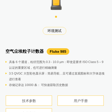
数据采集和温度测试校准
温度设备运维测量和校准
低温温度设备设备校准
电气设备巡检维护
电气设备巡检维护
电气设备巡检维护
电气设备巡检维护
温度设备运维校准
电气设备巡检维护
过程校准与测量
过程校准与测量
过程校准与测量
过程校准与测量
过程校准与测量
过程校准与测量
光纤网络维护
光纤网络维护
环境测试
设备维护
设备维护
设备维护
设备维护
设备维护
设备维护
设备维护
设备维护
设备维护
过程成像
泄漏检测
炉温测试
设备维护
空气尘埃粒子计数器
绝缘万用表
电能质量分析仪
声学成像仪
高精度多路测温仪
压力校验器
蓄电池内阻分析仪
接地电阻测试仪
钳形电流表
压力校验仪
智能数字压力校验仪
毫安钳形表
过程万用表
振动点检仪
电机驱动分析仪
电缆路径探测仪
饮料包装薄膜热成像系统
光纤认证测试模块
认证级光纤测试模块
微安级漏电流钳表
钳形表
绝缘电阻测试仪
绝缘电阻测试仪
毫安级过程钳型表
手持式参考测温仪
手持式干式炉
低温干体炉/计量炉
测温仪
319
62max
1587 FC
Fluke ii900
Fluke 754
Fluke 377FC
Fluke 718
Fluke 773
Fluke 789
Fluke 805
9100S/9102S
Fluke 1777
Fluke 1625-2 KIT
MDA-550 III
UAT-620
1535
1508
1586A
BT521
CFP-Q-ADD
369 FC/CN
771
1523/1524
9190A
Fluke 985
Fluke 730系列
OFP-Q-ADD OTDR
EC150
在线式声学成像仪
食品温度跟踪仪
SV600
Datapaq Food Tracker
红外热成像仪
Ti480 PRO
具备 6 个通道，粒径范围为 0.3 - 10.0 µm：即使是要求 ISO Class 5 – 9
小巧轻便，方便手持）
内置报表功能，一键出具GB报告
配备了一系列麦克风以扩大检查范围，快速准确地定位压缩空气系统中的
配合福禄克标准温度计用于温度探头和传感器的高精度校准，也可做温度
提供4-20毫安，0-10V信号，24V电源，HART压力变送器故障排查，校
主要测量值 – 电池内阻、直流和交流电压、直流和交流电流、纹波电压、
三极和四极电位降（使用地桩）
使用钳口测量电压和电流
压力校验仪具压力源和毫安测量，几乎可以校准和维护所有压力设备
压力测量范围 ± 10 inH2O/2.5kPa - 10000 psi/69Mpa
无需“断开回路即可测量 4 至 20 mA 信号
24 V 回路电源
创新性的传感器设计，可将因倾斜或按力引起的测量偏差程度小。
引导式测量利用图形化分步式电压和电流连接图，使变频驱动器的设置和
多种探测模式，可用于在各种应用中定位和跟踪带电和不带电的缆线或管
时热成像技术适用于连续或离散的工艺过程。
光纤损耗测试套件的认证时间极短
自动设置可检测光纤特性并设置测量参数
真有效值测量可保证复杂、非正弦波形测量的准确度
独特的40A小量程、高准确度电流测试，0.01A高分辨率,1.6%高精度测量
最高2500V测试电压，500GΩ测试量程
0.01 MΩ 至 10 GΩ的绝缘测试
0.01 mA 分辨率和灵敏度
铂电阻 ±0.011 °C
温度范围从 – 10 °C 到 375 °C
量程：-95至140℃
防尘和防水：IP54 级防尘和防水
高灵敏度使泄漏无处遁形
可靠且准确的HACCP温度测绘系统用以苛刻的食品加工应用。
可接镜头、多点及激光自动对焦速快速查找和发现热斑或电气设备的温度
认证的重要区域，也可进行精确测量
一键提供1000V电压供绝缘测试
可远程通讯、操作，分析功能强大：瞬态电压采样率高达20MS/s，峰值
空气、气体和真空泄漏，即使在嘈杂的环境中也是如此。
分布测试，应用于光伏和风电行业。
准。
频率和温度。
四极土壤电阻率测试（使用地桩）
测试更快、更安全，采用 FieldSense™ 技术无需触碰带电电线
意外暴露于液体时，内置泵极易清洗，因而降低了总拥有成本和维修费
四个绝压量程15PSIA（103kPa），30PSIA （207kPa），
0.01 mA 分辨率和灵敏度
双显示大屏幕
无论频率高低，均可提供高质量的测量数据
连接变得比以往更容易
道
内置线激光器，可快速对准目标，进而降低安装成本。
符合 ANSI/TIA 和 ISO/IEC 环型通量的合规性要求
手动专家模式支持对自动设置进行简单调整
61 mm 钳夹开口
钳头纤薄，体型轻便，更加易于在狭窄空间内使用
自动极化指数（PI）/介电吸收比（DAR）
绝缘测试电压: 50 V、100 V、250 V、500 V 和 1000 V，适用于多种应用
无需"断开回路即可测量 4 至 20 mA 信号
热电偶±0.24 °C（J、K、L、M 型）
0 °C 时的准确度达 ± 0.25 °C，稳定性达 ± 0.05 °C
稳定性：±0.015°C
坚固耐用：经过 3 米跌落测试
开放式API易于与现有系统集成
数据记录器(6或8通道)，IP67防水等级。
异常点，及时排除温度异常问题。
3.5 QVGC 大型彩色显示屏：简易导航，且可通过直观图标和大字体选项
TrendIt™ 图表的 PI/DAR 定时比测试，迅速发现潮湿和污染绝缘问题
±8kV；
7英寸LCD触摸屏上，SoundMap™ 与可见光图像重叠，以帮助快速找到
测量电压、电流 (mA)、RTD、热电偶、频率和电阻，以测试传感器、变
序列测量模式 – 电池组的自动或手动序列测试，无需在每次需要保存测量
选择性测试（使用地桩和 1 个钳口）
只需更少的步骤即可完成 三相电压和电流测试
用，同时还允许在工作现场维修泵
100PSIA（690kPa），300PSIA （2Mpa）
测量 PLC 和控制系统模拟 I/O 的 mA 信号
mA 输出功能下提供 1200 ohm 的驱动能力
用四级刻度表示通频振动和轴承状况问题的严重度
预设的测量配置根据所选的测试程序收集数据，无需进行复杂的配置
简单直观的发射器可根据所连接的附件自动选择正确的定位功能，并且可
确保产品合规生产进而提升品质。
确保所有的作业正确、高效地完成
可自动识别连接器、熔接头、折弯和分光器等事件
最高分辨率为 1 μA，最小量程低至3mA（最大测量电流为 60 A）
可以测量诸如电机和照明等设备的启动电流
自动放电，保证安全
带电电路检测功能，如果检测到大于30 V的电压，则禁止进行测试，提高
测量 PLC 和控制系统模拟 I/O 的 mA 信号
热敏电阻：±0.002 °C
RS-232接口及串口线
冷却时间快
符合人机工程学设计：完全经过重新设计，手持更自然舒适
7x24连续监测避免人工巡检造成的遗漏
需要下载前可储存高达8次运行的数据。
进行查看
带宽DC~30kHz超谐波测量：增加2-9kHz高频谐波，9-30kHz超谐波
泄漏位置。
送器和其他仪器。
值时按下按钮。
无桩测试（仅使用 2 个钳口）
压力校验仪错误率计算功能使得工作人员在工作现场就能快速做出合格/失
压力测量精度0.05% 满量程，可选精度0.02% 满量程
可显示 mA 测量值和 4 至 20 mA 量程百分比的双背光显示屏
带回路电源的HART模式，内置 250 ohm 电阻器
内置报告编写功能可轻松生成专业的调整前/调整后电机驱动器故障排除报
自定义8 KHz或33 KHz测试频率
全中文操作界面，专为中国用户设计
了对人员的保护能力
完整的隔热箱选件，适合不同的工艺过程需求。
产品详情
存储记录达 10000 条： 可快速获取历史数据
全中文界面，自动试别电流钳，自动更正接线错误
简单直观的界面使技术人员能够辨识泄漏的声频，从而过滤掉较大的背景
输出/模拟电压、电流 (mA)、热电偶、RTD、频率、电阻和压力以校准变
全面记录 - 所有测量值在测试过程中自动捕捉，并可以在仪器上查看后再
败的决定
IP 防护等级：IP54
告
接收器配有高对比度显示屏，可在强烈的阳光下清晰查看，并且具有自动
功能强大且易于使用的Insight™分析软件含过程致死率计算。
技术参数
用户手册
产品技术参数
技术参数
技术参数
技术参数
产品手册
产品手册
用户手册
用户手册
用户手册
技术参数
用户手册
用户手册
技术参数
用户手册
产品手册
用户手册
产品详情
产品详情
产品详情
技术参数
技术参数
技术参数
用户手册
产品详情
技术参数
用户手册
噪音。
送器。
下载随时进行分析。
背光功能，适用于昏暗环境
技术参数
产品手册
可互换的热电偶适用于各种产品。
技术参数
技术参数
技术参数
用户手册
用户手册
用户手册
用户手册
用户手册
技术参数
技术参数
技术参数
技术参数
技术参数
技术参数
技术参数
用户手册
用户手册
用户手册
用户手册
产品详情
产品详情
产品详情
产品详情
产品详情
立即购买
立即购买
立即购买
产品详情
产品详情
立即购买
产品详情
产品详情
产品详情
产品详情
产品详情
技术参数
技术参数
技术参数
技术参数
用户手册
用户手册
用户手册
用户手册
产品详情
产品详情
产品详情
立即购买
立即购买
产品详情
产品详情
技术参数
产品详情