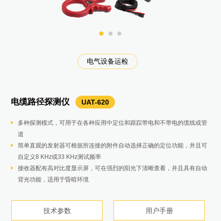
电气设备研发测试和校准
铜缆网络认证与维护
光纤网络认证与维护
电气设备运维校准
电气设备巡检维护
电气设备巡检维护
电气设备巡检维护
电气设备巡检维护
电气设备巡检维护
电气设备巡检维护
电气设备巡检维护
红外及声学运检
红外及声学运检
电气设备运检
电气设备运检
电气设备运检
电气设备运检
电气设备运检
电气设备运检
电气设备运检
电气设备运检
电气设备运检
电气设备运检
铜缆网络维护
设备安装调试
设备检测
日常巡检
日常巡检
过程监控
电气设备巡检维护
局放检测
电缆路径探测仪
八位半台式数字多用表
在线式红外测温仪
功率分析仪
电能质量分析仪
彩色数字示波表
红外热像仪
多功能多产品校准器
蓄电池内阻分析仪
工业用手持式示波表
绝缘电阻测试仪
接地电阻测试仪
手持三相功率计
钳形电流表
超声波局放成像仪
铜缆认证分析仪
智能链路通网络测试仪
LT手持式红外测温仪
手持式红外测温仪
认证级光纤测试仪
烟气温度专用测温仪
相序表
钳表
远程显示交直流钳形表
微安级漏电流钳表
钳形表
绝缘电阻测试仪
绝缘电阻测试仪
激光测距仪
T6-1000PRO
9062
319
Norma 6000 系列
TiX580
Fluke 378FC
410
UAT-620
Fluke 1777
Fluke 190-202-III
Fluke 1555KIT
Fluke 1625-2 KIT
1738
DSX2-5000 CH
1535
1508
MI3
BT521
Fluke ii910
Raynger® 3i Plus
OptiFiber® Pro OTDR
369 FC/CN
5522A/5502A/5080A
125B
Thermalert 4.0
3i Smart
8558A/8588A
LIQ-100 CH
Fluke 381
高压验电棒
TIC300PRO+TIC410A
在线式声学成像仪
SV600
多种探测模式，可用于在各种应用中定位和跟踪带电和不带电的缆线或管
电压测试提供八位半以上数表，并有超限报警
均匀、连续在线监控，对异常温度实时报警
双机互联：保证从输入至输出、直流到交流的全覆盖，可扩展至8 通道
内置报表功能，一键出具GB报告
即触即测，无需繁琐设置，自动捕获、查看和分析
640×480像素卓越成像质量
高性价比的电学仪器校准方案，可校准万用表、钳形表、电能质量分析仪
主要测量值 – 电池内阻、直流和交流电压、直流和交流电流、纹波电压、
双输入数字示波表和万用表
测试电压高达10kV，适合所有应用
三极和四极电位降（使用地桩）
自动捕获和记录电压、电流、功率、谐波和关联电能质量值，并使用事件
使用钳口测量电压和电流
快速轻松地执行局部放电检测和局部放电测试
十秒钟的 Cat 6A 测试时间
显示交换机信息，排除活动网络故障
-30°C到1300°C宽广的测温范围兼顾多种应用。
温度量程： 700 至 3000ºC (1292 至 5432ºF) 400 至 2000ºC (752 至
自动设置可检测光纤特性并设置测量参数
借助广泛的光谱范围和专为您的应用设计的焦距显著改进了过程控制。
三相指示
同时查看电压和电流测量值，从而节省时
一款可分离显示屏的高压钳形电流表。此产品也属钳形万用表采用低功率
真有效值测量可保证复杂、非正弦波形测量的准确度
独特的40A小量程、高准确度电流测试，0.01A高分辨率,1.6%高精度测量
最高2500V测试电压，500GΩ测试量程
0.01 MΩ 至 10 GΩ的绝缘测试
快速测量距离，计算面积/体积/勾股
无需接触导体即可检验是否存在电压，支持30 VAC 至 122,000 VAC
高灵敏度使泄漏无处遁形
道
容量测试自带时间戳功能，可记录充放电时间
分扇区监控，快速定位不良位置
便携设计：减轻50%重量，续航高达10小时
可远程通讯、操作，分析功能强大：瞬态电压采样率高达20MS/s，峰值
兼具便携、坚固耐用和台式示波器的精密性
LaserSharp自动对焦功能，数秒即可准确完成对焦
等，应用于光伏和风电行业。
频率和温度。
40 MHz 或 20 MHz 示波表频宽
可测量高达 2TΩ 的电阻
四极土壤电阻率测试（使用地桩）
波形快照和高分辨率真有效值配置文件捕获暂降、暂升和浪涌电流
测试更快、更安全，采用 FieldSense™ 技术无需触碰带电电线
通过查找和修复局部放电问题来降低每日成本并节省能源
以图形方式显示故障源
测量高达 10 千兆网络容量
125:1距离系数比可以提供更小的光斑尺寸以测量更小的目标。
3632ºF)。
手动专家模式支持对自动设置进行简单调整
借助即插即用技术和集成激光瞄准功能减少设置时间。
指示相序旋转
Visual Continuity™——屏幕自动变绿以进行通断性检查，这在声音太大
805.15.4无线技术，通过了中国无线电管理委员会的认证，不会和其他无
61 mm 钳夹开口
钳头纤薄，体型轻便，更加易于在狭窄空间内使用
自动极化指数（PI）/介电吸收比（DAR）
绝缘测试电压: 50 V、100 V、250 V、500 V 和 1000 V，适用于多种应用
IP65防尘防水，1米防摔
(122kV)
开放式API易于与现有系统集成
简单直观的发射器可根据所连接的附件自动选择正确的定位功能，并且可
提供趋势分析功能
生产数据的连续记录，方便回溯不良和工艺参数分析
安全等级高达CAT III 1000V/CAT IV 600V
±8kV；
软件加持，可远程控制，用软件查看分析数据
专利技术IR-Fusion，红外可见光融合，观察更多测试细节
序列测量模式 – 电池组的自动或手动序列测试，无需在每次需要保存测量
Connect-and-View™ 触发实现简单易用，无需手动操作
CAT III 1000 V, CAT IV 600 V 安全等级
选择性测试（使用地桩和 1 个钳口）
仪器供电方便：直接从测量电路给仪器供电
电能质量指示器显示设备或电源线是否有故障
PDQ 模式，用于捕获局部放电情况并进行分析
支持所有标准
图形化布线图和长度测试
远距离测量提供现场人员安全保障。
距离系数比(D:S)：250:1。
可自动识别连接器、熔接头、折弯和分光器等事件
获得本质安全 ATEX/IECEx/CCC-IS 认证，为您的工艺和员工提供保障。
无需接触，即可确定正在运行的电机的旋转方向
而无法听到蜂鸣器鸣响的情况下非常有用
线产品（对讲机、手机等）相互干扰
最高分辨率为 1 μA，最小量程低至3mA（最大测量电流为 60 A）
可以测量诸如电机和照明等设备的启动电流
自动放电，保证安全
带电电路检测功能，如果检测到大于30 V的电压，则禁止进行测试，提高
电子角度显示，辅助水平测量
VolTect™ 报警功能通过明亮的闪烁灯和蜂鸣声进行报警
7x24连续监测避免人工巡检造成的遗漏
自定义8 KHz或33 KHz测试频率
测量功率、光伏逆变器效率及谐波分析，帮助发电端提质增效
带宽DC~30kHz超谐波测量：增加2-9kHz高频谐波，9-30kHz超谐波
值时按下按钮。
无桩测试（仅使用 2 个钳口）
通过我们的自动化报告功能下载并分析能耗和电能质量健康状况的每个细
只需更少的步骤即可完成 三相电压和电流测试
使用 LinkWare™ 管理软件创建专业的测试报告
测试PoE 设备
红外测温仪和热电偶测温仪二表合一。
工作环境温度：0 至 50ºC (32 至 120ºF)。
提供多种模拟和数字通信协议方案。
FieldSense™ 技术，无需接触带电电压，即可测量交流电压、电流和频率
可拆卸的显示屏可以置于距表体10m内方便、安全的地方
全中文操作界面，专为中国用户设计
了对人员的保护能力
支持Type-C充电，续航能力强量
简单的两级式探测仪提供：高压设置，用于检查输电线、配电设备、供电
产品详情
接收器配有高对比度显示屏，可在强烈的阳光下清晰查看，并且具有自动
全中文界面，自动试别电流钳，自动更正接线错误
全面记录 - 所有测量值在测试过程中自动捕捉，并可以在仪器上查看后再
节，并使用集成的电能质量健康状况摘要来快速了解系统健康状况
随附的 K 型热电偶珠式探针便于快速现场温度校准。
双激光和瞄准镜瞄准选项。
iFlex™ 柔性电流钳将测量范围扩展至 2500 A ac，具有更高的显示灵活
线路、保险丝和负载连接器;低电压设置，用于检查断路器面板中的电压、
产品详情
技术参数
技术参数
技术参数
技术参数
技术参数
用户手册
产品手册
用户手册
用户手册
用户手册
产品详情
用户手册
用户手册
用户手册
用户手册
技术参数
产品详情
技术参数
技术参数
技术参数
背光功能，适用于昏暗环境
下载随时进行分析。
内红点瞄准技术，准确对准“炽热”背景。
性，能够测量不规则尺寸的导体
技术参数
产品手册
断路器、电源插座和配线
用户手册
技术参数
技术参数
产品手册
产品手册
技术参数
用户手册
用户手册
用户手册
产品手册
技术参数
用户手册
用户手册
产品详情
产品详情
产品详情
技术参数
技术参数
技术参数
立即购买
产品技术参数
技术参数
技术参数
用户手册
用户手册
应用文章
产品详情
产品详情
产品详情
产品详情
产品详情
立即购买
立即购买
立即购买
产品详情
产品详情
产品详情
产品详情
技术参数
技术参数
技术参数
用户手册
用户手册
用户手册
产品详情
技术参数
用户手册
技术参数
产品详情
产品详情
产品详情
立即购买
立即购买
立即购买
产品详情
产品详情
产品详情
产品详情