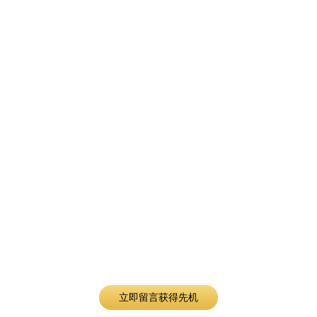
产品价格咨询或预约产品演示
询问福禄克相关产品价格信息或预约福禄克产品的现场演示，请
在此留下您的联系方式、所要咨询的产品型号或名称，我们会尽
快与您取得联系。
立即留言获得先机